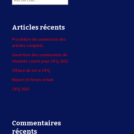
e
c
h
e
Articles récents
r
c
Procédure de soumission des
h
articles complets
e
r
Ouverture des soumissions de
résumés courts pour CIFQ 2022
:
Clôture du 1er e-CIFQ
Report et forum virtuel
CIFQ 2021
Commentaires
récents