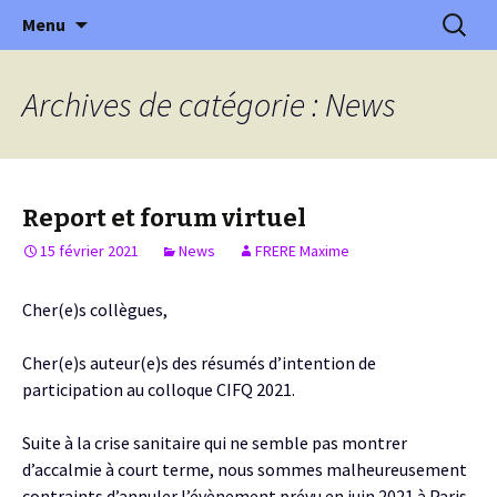
XVème édition : Ville et transition
Aller
Recherc
Colloque International
Menu
au
Franco-Québécois en Energie
contenu
Archives de catégorie : News
Report et forum virtuel
15 février 2021
News
FRERE Maxime
Cher(e)s collègues,
Cher(e)s auteur(e)s des résumés d’intention de
participation au colloque CIFQ 2021.
Suite à la crise sanitaire qui ne semble pas montrer
d’accalmie à court terme, nous sommes malheureusement
contraints d’annuler l’évènement prévu en juin 2021 à Paris.