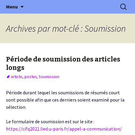
XVème édition : Ville et transition
Aller
Recherc
Colloque International
Menu
au
Franco-Québécois en Energie
contenu
Archives par mot-clé : Soumission
Période de soumission des articles
longs
article
,
poster
,
Soumission
Période durant lequel les soumissions de résumés court
sont possible afin que ces derniers soient examiné pour la
sélection.
Le formulaire de soumission est sur le site :
https://cifq2021.lied.u-paris.fr/appel-a-communication/