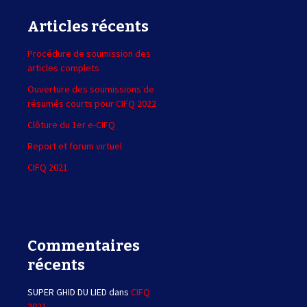
h
e
Articles récents
r
c
Procédure de soumission des
h
articles complets
e
r
Ouverture des soumissions de
résumés courts pour CIFQ 2022
:
Clôture du 1er e-CIFQ
Report et forum virtuel
CIFQ 2021
Commentaires
récents
SUPER GHID DU LIED
dans
CIFQ
2021