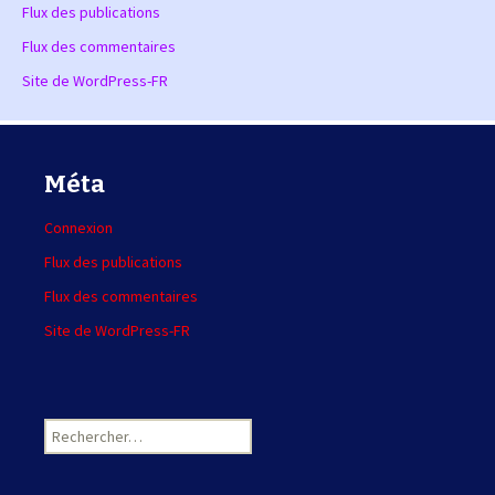
Flux des publications
Flux des commentaires
Site de WordPress-FR
Méta
Connexion
Flux des publications
Flux des commentaires
Site de WordPress-FR
R
e
c