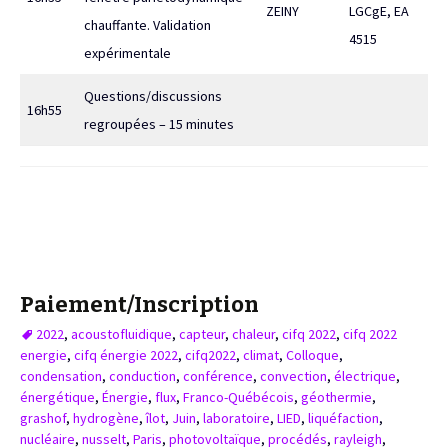
ZEINY
LGCgE, EA
chauffante. Validation
4515
expérimentale
Questions/discussions
16h55
regroupées – 15 minutes
Paiement/Inscription
2022
,
acoustofluidique
,
capteur
,
chaleur
,
cifq 2022
,
cifq 2022
energie
,
cifq énergie 2022
,
cifq2022
,
climat
,
Colloque
,
condensation
,
conduction
,
conférence
,
convection
,
électrique
,
énergétique
,
Énergie
,
flux
,
Franco-Québécois
,
géothermie
,
grashof
,
hydrogène
,
îlot
,
Juin
,
laboratoire
,
LIED
,
liquéfaction
,
nucléaire
,
nusselt
,
Paris
,
photovoltaïque
,
procédés
,
rayleigh
,