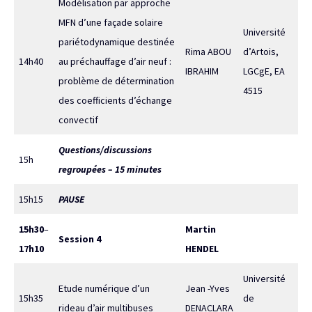
Modélisation par approche
MFN d’une façade solaire
Université
pariétodynamique destinée
Rima ABOU
d’Artois,
14h40
au préchauffage d’air neuf :
IBRAHIM
LGCgE, EA
problème de détermination
4515
des coefficients d’échange
convectif
Questions/discussions
15h
regroupées – 15 minutes
15h15
PAUSE
15h30
–
Martin
Session 4
17h10
HENDEL
Université
Etude numérique d’un
Jean -Yves
15h35
de
rideau d’air multibuses
DENACLARA