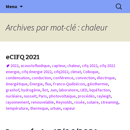
XVème édition : Ville et transition
Aller
Recherc
Colloque International
Menu
au
Franco-Québécois en Energie
contenu
Archives par mot-clé : chaleur
eCIFQ 2021
2022
,
acoustofluidique
,
capteur
,
chaleur
,
cifq 2022
,
cifq 2022
energie
,
cifq énergie 2022
,
cifq2022
,
climat
,
Colloque
,
condensation
,
conduction
,
conférence
,
convection
,
électrique
,
énergétique
,
Énergie
,
flux
,
Franco-Québécois
,
géothermie
,
grashof
,
hydrogène
,
îlot
,
Juin
,
laboratoire
,
LIED
,
liquéfaction
,
nucléaire
,
nusselt
,
Paris
,
photovoltaïque
,
procédés
,
rayleigh
,
rayonnement
,
renouvelable
,
Reynolds
,
rosée
,
solaire
,
streaming
,
température
,
thermique
,
urbain
,
vapeur