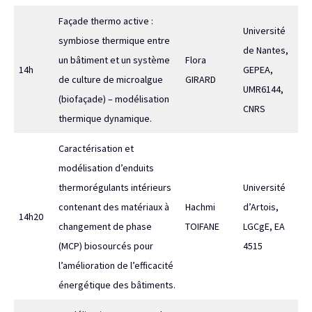
Façade thermo active :
Université
symbiose thermique entre
de Nantes,
un bâtiment et un système
Flora
14h
GEPEA,
de culture de microalgue
GIRARD
UMR6144,
(biofaçade) – modélisation
CNRS
thermique dynamique.
Caractérisation et
modélisation d’enduits
thermorégulants intérieurs
Université
contenant des matériaux à
Hachmi
d’Artois,
14h20
changement de phase
TOIFANE
LGCgE, EA
(MCP) biosourcés pour
4515
l’amélioration de l’efficacité
énergétique des bâtiments.