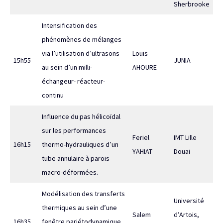
Sherbrooke
Intensification des
phénomènes de mélanges
via l’utilisation d’ultrasons
Louis
15h55
JUNIA
au sein d’un milli-
AHOURE
échangeur- réacteur-
continu
Influence du pas hélicoïdal
sur les performances
Feriel
IMT Lille
16h15
thermo-hydrauliques d’un
YAHIAT
Douai
tube annulaire à parois
macro-déformées.
Modélisation des transferts
Université
thermiques au sein d’une
Salem
d’Artois,
16h35
fenêtre pariétodynamique