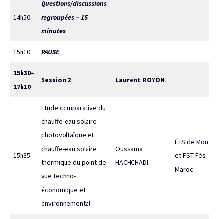
Questions/discussions
14h50
regroupées – 15
minutes
15h10
PAUSE
15h30
–
Session 2
Laurent ROYON
17h10
Etude comparative du
chauffe-eau solaire
photovoltaïque et
ÉTS de Montréa
chauffe-eau solaire
Oussama
15h35
et FST Fès-
thermique du point de
HACHCHADI
Maroc
vue techno-
économique et
environnemental