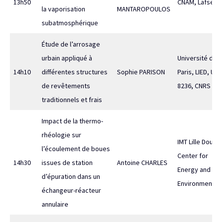
13h50
CNAM, Lafset
la vaporisation
MANTAROPOULOS
subatmosphérique
Étude de l’arrosage
urbain appliqué à
Université de
14h10
différentes structures
Sophie PARISON
Paris, LIED, UM
de revêtements
8236, CNRS
traditionnels et frais
Impact de la thermo-
rhéologie sur
IMT Lille Douai,
l’écoulement de boues
Center for
14h30
issues de station
Antoine CHARLES
Energy and
d’épuration dans un
Environment
échangeur-réacteur
annulaire