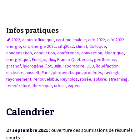
Infos pratiques
2022
,
acoustofluidique
,
capteur
,
chaleur
,
cifq 2022
,
cifq 2022
energie
,
cifq énergie 2022
,
cifq2022
,
climat
,
Colloque
,
condensation
,
conduction
,
conférence
,
convection
,
électrique
,
énergétique
,
Énergie
,
flux
,
Franco-Québécois
,
géothermie
,
grashof
,
hydrogène
,
îlot
,
Juin
,
laboratoire
,
LIED
,
liquéfaction
,
nucléaire
,
nusselt
,
Paris
,
photovoltaïque
,
procédés
,
rayleigh
,
rayonnement
,
renouvelable
,
Reynolds
,
rosée
,
solaire
,
streaming
,
température
,
thermique
,
urbain
,
vapeur
Calendrier
27 septembre 2021 :
ouverture des soumissions de résumés
courts