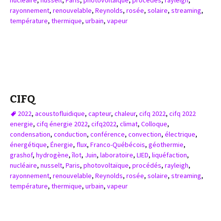
nucléaire
,
nusselt
,
Paris
,
photovoltaïque
,
procédés
,
rayleigh
,
rayonnement
,
renouvelable
,
Reynolds
,
rosée
,
solaire
,
streaming
,
température
,
thermique
,
urbain
,
vapeur
CIFQ
2022
,
acoustofluidique
,
capteur
,
chaleur
,
cifq 2022
,
cifq 2022
energie
,
cifq énergie 2022
,
cifq2022
,
climat
,
Colloque
,
condensation
,
conduction
,
conférence
,
convection
,
électrique
,
énergétique
,
Énergie
,
flux
,
Franco-Québécois
,
géothermie
,
grashof
,
hydrogène
,
îlot
,
Juin
,
laboratoire
,
LIED
,
liquéfaction
,
nucléaire
,
nusselt
,
Paris
,
photovoltaïque
,
procédés
,
rayleigh
,
rayonnement
,
renouvelable
,
Reynolds
,
rosée
,
solaire
,
streaming
,
température
,
thermique
,
urbain
,
vapeur