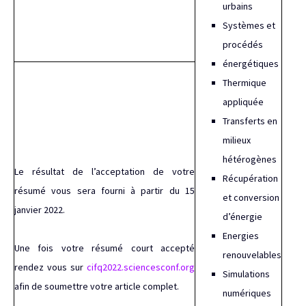
urbains
Systèmes et
procédés
énergétiques
Thermique
appliquée
Transferts en
milieux
hétérogènes
Le résultat de l’acceptation de votre
Récupération
résumé vous sera fourni à partir du 15
et conversion
janvier 2022.
d’énergie
Energies
Une fois votre résumé court accepté
renouvelables
rendez vous sur
cifq2022.sciencesconf.org
Simulations
afin de soumettre votre article complet.
numériques