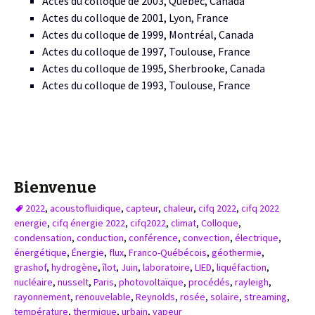
Actes du colloque de 2003, Québec, Canada
Actes du colloque de 2001, Lyon, France
Actes du colloque de 1999, Montréal, Canada
Actes du colloque de 1997, Toulouse, France
Actes du colloque de 1995, Sherbrooke, Canada
Actes du colloque de 1993, Toulouse, France
Bienvenue
2022
,
acoustofluidique
,
capteur
,
chaleur
,
cifq 2022
,
cifq 2022
energie
,
cifq énergie 2022
,
cifq2022
,
climat
,
Colloque
,
condensation
,
conduction
,
conférence
,
convection
,
électrique
,
énergétique
,
Énergie
,
flux
,
Franco-Québécois
,
géothermie
,
grashof
,
hydrogène
,
îlot
,
Juin
,
laboratoire
,
LIED
,
liquéfaction
,
nucléaire
,
nusselt
,
Paris
,
photovoltaïque
,
procédés
,
rayleigh
,
rayonnement
,
renouvelable
,
Reynolds
,
rosée
,
solaire
,
streaming
,
température
,
thermique
,
urbain
,
vapeur