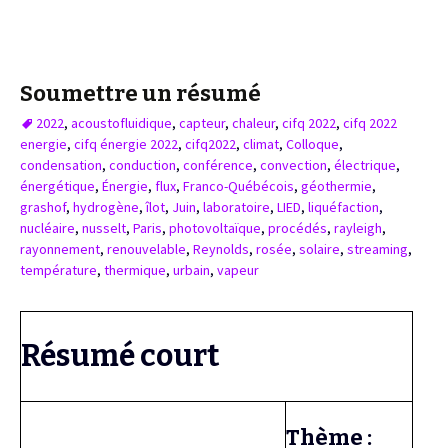
Soumettre un résumé
2022
,
acoustofluidique
,
capteur
,
chaleur
,
cifq 2022
,
cifq 2022
energie
,
cifq énergie 2022
,
cifq2022
,
climat
,
Colloque
,
condensation
,
conduction
,
conférence
,
convection
,
électrique
,
énergétique
,
Énergie
,
flux
,
Franco-Québécois
,
géothermie
,
grashof
,
hydrogène
,
îlot
,
Juin
,
laboratoire
,
LIED
,
liquéfaction
,
nucléaire
,
nusselt
,
Paris
,
photovoltaïque
,
procédés
,
rayleigh
,
rayonnement
,
renouvelable
,
Reynolds
,
rosée
,
solaire
,
streaming
,
température
,
thermique
,
urbain
,
vapeur
Résumé court
Thème :