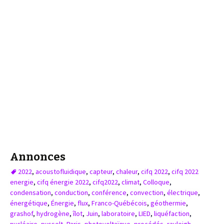
Annonces
2022
,
acoustofluidique
,
capteur
,
chaleur
,
cifq 2022
,
cifq 2022
energie
,
cifq énergie 2022
,
cifq2022
,
climat
,
Colloque
,
condensation
,
conduction
,
conférence
,
convection
,
électrique
,
énergétique
,
Énergie
,
flux
,
Franco-Québécois
,
géothermie
,
grashof
,
hydrogène
,
îlot
,
Juin
,
laboratoire
,
LIED
,
liquéfaction
,