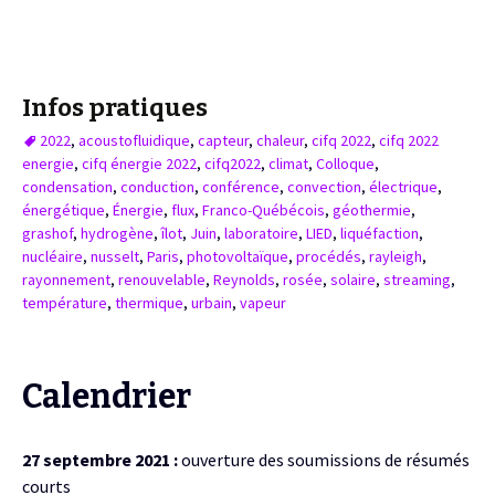
Infos pratiques
2022
,
acoustofluidique
,
capteur
,
chaleur
,
cifq 2022
,
cifq 2022
energie
,
cifq énergie 2022
,
cifq2022
,
climat
,
Colloque
,
condensation
,
conduction
,
conférence
,
convection
,
électrique
,
énergétique
,
Énergie
,
flux
,
Franco-Québécois
,
géothermie
,
grashof
,
hydrogène
,
îlot
,
Juin
,
laboratoire
,
LIED
,
liquéfaction
,
nucléaire
,
nusselt
,
Paris
,
photovoltaïque
,
procédés
,
rayleigh
,
rayonnement
,
renouvelable
,
Reynolds
,
rosée
,
solaire
,
streaming
,
température
,
thermique
,
urbain
,
vapeur
Calendrier
27 septembre 2021 :
ouverture des soumissions de résumés
courts