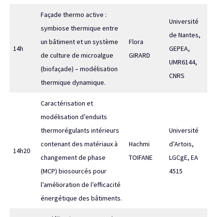
Façade thermo active :
Université
symbiose thermique entre
de Nantes,
un bâtiment et un système
Flora
14h
GEPEA,
de culture de microalgue
GIRARD
UMR6144,
(biofaçade) – modélisation
CNRS
thermique dynamique.
Caractérisation et
modélisation d’enduits
thermorégulants intérieurs
Université
contenant des matériaux à
Hachmi
d’Artois,
14h20
changement de phase
TOIFANE
LGCgE, EA
(MCP) biosourcés pour
4515
l’amélioration de l’efficacité
énergétique des bâtiments.