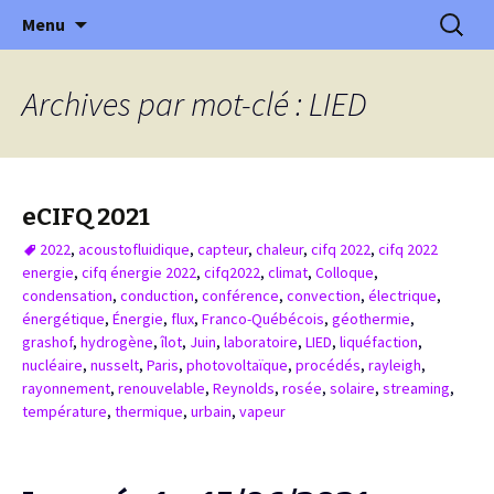
XVème édition : Ville et transition
Aller
Recherc
Colloque International
Menu
au
Franco-Québécois en Energie
contenu
Archives par mot-clé : LIED
eCIFQ 2021
2022
,
acoustofluidique
,
capteur
,
chaleur
,
cifq 2022
,
cifq 2022
energie
,
cifq énergie 2022
,
cifq2022
,
climat
,
Colloque
,
condensation
,
conduction
,
conférence
,
convection
,
électrique
,
énergétique
,
Énergie
,
flux
,
Franco-Québécois
,
géothermie
,
grashof
,
hydrogène
,
îlot
,
Juin
,
laboratoire
,
LIED
,
liquéfaction
,
nucléaire
,
nusselt
,
Paris
,
photovoltaïque
,
procédés
,
rayleigh
,
rayonnement
,
renouvelable
,
Reynolds
,
rosée
,
solaire
,
streaming
,
température
,
thermique
,
urbain
,
vapeur