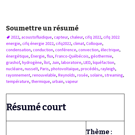
Soumettre un résumé
2022
,
acoustofluidique
,
capteur
,
chaleur
,
cifq 2022
,
cifq 2022
energie
,
cifq énergie 2022
,
cifq2022
,
climat
,
Colloque
,
condensation
,
conduction
,
conférence
,
convection
,
électrique
,
énergétique
,
Énergie
,
flux
,
Franco-Québécois
,
géothermie
,
grashof
,
hydrogène
,
îlot
,
Juin
,
laboratoire
,
LIED
,
liquéfaction
,
nucléaire
,
nusselt
,
Paris
,
photovoltaïque
,
procédés
,
rayleigh
,
rayonnement
,
renouvelable
,
Reynolds
,
rosée
,
solaire
,
streaming
,
température
,
thermique
,
urbain
,
vapeur
Résumé court
Thème :