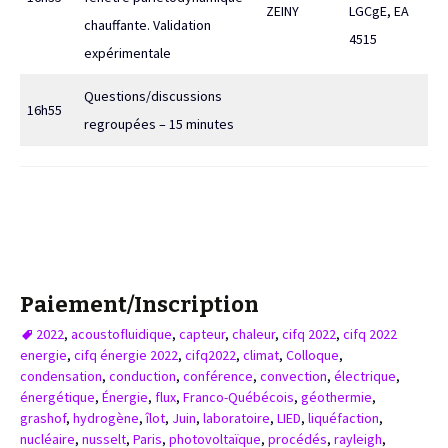
ZEINY
LGCgE, EA
chauffante. Validation
4515
expérimentale
Questions/discussions
16h55
regroupées – 15 minutes
Paiement/Inscription
2022
,
acoustofluidique
,
capteur
,
chaleur
,
cifq 2022
,
cifq 2022
energie
,
cifq énergie 2022
,
cifq2022
,
climat
,
Colloque
,
condensation
,
conduction
,
conférence
,
convection
,
électrique
,
énergétique
,
Énergie
,
flux
,
Franco-Québécois
,
géothermie
,
grashof
,
hydrogène
,
îlot
,
Juin
,
laboratoire
,
LIED
,
liquéfaction
,
nucléaire
,
nusselt
,
Paris
,
photovoltaïque
,
procédés
,
rayleigh
,