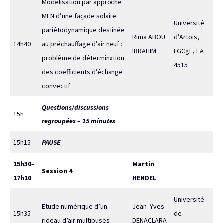
Modélisation par approche
MFN d’une façade solaire
Université
pariétodynamique destinée
Rima ABOU
d’Artois,
14h40
au préchauffage d’air neuf :
IBRAHIM
LGCgE, EA
problème de détermination
4515
des coefficients d’échange
convectif
Questions/discussions
15h
regroupées – 15 minutes
15h15
PAUSE
15h30
–
Martin
Session 4
17h10
HENDEL
Université
Etude numérique d’un
Jean -Yves
15h35
de
rideau d’air multibuses
DENACLARA