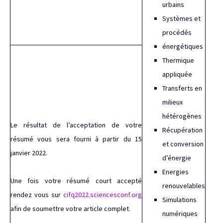
urbains
Systèmes et
procédés
énergétiques
Thermique
appliquée
Transferts en
milieux
hétérogènes
Le résultat de l’acceptation de votre
Récupération
résumé vous sera fourni à partir du 15
et conversion
janvier 2022.
d’énergie
Energies
Une fois votre résumé court accepté
renouvelables
rendez vous sur
cifq2022.sciencesconf.org
Simulations
afin de soumettre votre article complet.
numériques