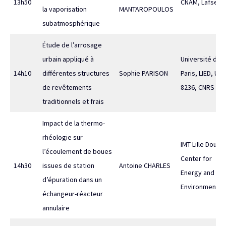
13h50
CNAM, Lafset
la vaporisation
MANTAROPOULOS
subatmosphérique
Étude de l’arrosage
urbain appliqué à
Université de
14h10
différentes structures
Sophie PARISON
Paris, LIED, UM
de revêtements
8236, CNRS
traditionnels et frais
Impact de la thermo-
rhéologie sur
IMT Lille Douai,
l’écoulement de boues
Center for
14h30
issues de station
Antoine CHARLES
Energy and
d’épuration dans un
Environment
échangeur-réacteur
annulaire