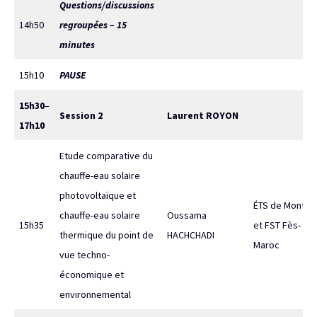
Questions/discussions
14h50
regroupées – 15
minutes
15h10
PAUSE
15h30
–
Session 2
Laurent ROYON
17h10
Etude comparative du
chauffe-eau solaire
photovoltaïque et
ÉTS de Montréa
chauffe-eau solaire
Oussama
15h35
et FST Fès-
thermique du point de
HACHCHADI
Maroc
vue techno-
économique et
environnemental