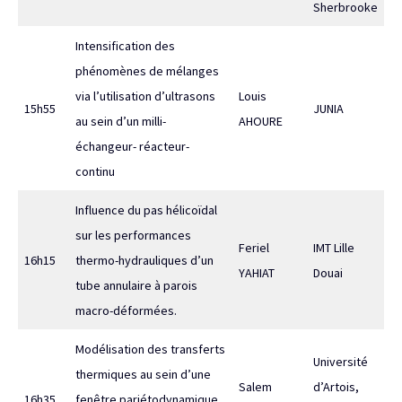
Sherbrooke
Intensification des
phénomènes de mélanges
via l’utilisation d’ultrasons
Louis
15h55
JUNIA
au sein d’un milli-
AHOURE
échangeur- réacteur-
continu
Influence du pas hélicoïdal
sur les performances
Feriel
IMT Lille
16h15
thermo-hydrauliques d’un
YAHIAT
Douai
tube annulaire à parois
macro-déformées.
Modélisation des transferts
Université
thermiques au sein d’une
Salem
d’Artois,
16h35
fenêtre pariétodynamique