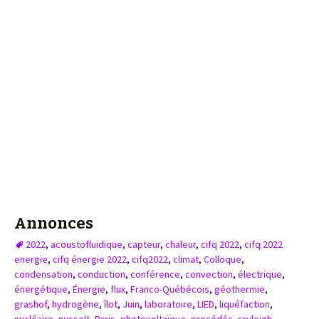
Annonces
2022
,
acoustofluidique
,
capteur
,
chaleur
,
cifq 2022
,
cifq 2022
energie
,
cifq énergie 2022
,
cifq2022
,
climat
,
Colloque
,
condensation
,
conduction
,
conférence
,
convection
,
électrique
,
énergétique
,
Énergie
,
flux
,
Franco-Québécois
,
géothermie
,
grashof
,
hydrogène
,
îlot
,
Juin
,
laboratoire
,
LIED
,
liquéfaction
,