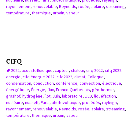
nucléaire
,
nusselt
,
Paris
,
photovoltaïque
,
procédés
,
rayleigh
,
rayonnement
,
renouvelable
,
Reynolds
,
rosée
,
solaire
,
streaming
,
température
,
thermique
,
urbain
,
vapeur
CIFQ
2022
,
acoustofluidique
,
capteur
,
chaleur
,
cifq 2022
,
cifq 2022
energie
,
cifq énergie 2022
,
cifq2022
,
climat
,
Colloque
,
condensation
,
conduction
,
conférence
,
convection
,
électrique
,
énergétique
,
Énergie
,
flux
,
Franco-Québécois
,
géothermie
,
grashof
,
hydrogène
,
îlot
,
Juin
,
laboratoire
,
LIED
,
liquéfaction
,
nucléaire
,
nusselt
,
Paris
,
photovoltaïque
,
procédés
,
rayleigh
,
rayonnement
,
renouvelable
,
Reynolds
,
rosée
,
solaire
,
streaming
,
température
,
thermique
,
urbain
,
vapeur