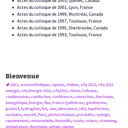
Actes du colloque de 2003, Québec, Canada
Actes du colloque de 2001, Lyon, France
Actes du colloque de 1999, Montréal, Canada
Actes du colloque de 1997, Toulouse, France
Actes du colloque de 1995, Sherbrooke, Canada
Actes du colloque de 1993, Toulouse, France
Bienvenue
2022
,
acoustofluidique
,
capteur
,
chaleur
,
cifq 2022
,
cifq 2022
energie
,
cifq énergie 2022
,
cifq2022
,
climat
,
Colloque
,
condensation
,
conduction
,
conférence
,
convection
,
électrique
,
énergétique
,
Énergie
,
flux
,
Franco-Québécois
,
géothermie
,
grashof
,
hydrogène
,
îlot
,
Juin
,
laboratoire
,
LIED
,
liquéfaction
,
nucléaire
,
nusselt
,
Paris
,
photovoltaïque
,
procédés
,
rayleigh
,
rayonnement
,
renouvelable
,
Reynolds
,
rosée
,
solaire
,
streaming
,
température
,
thermique
,
urbain
,
vapeur