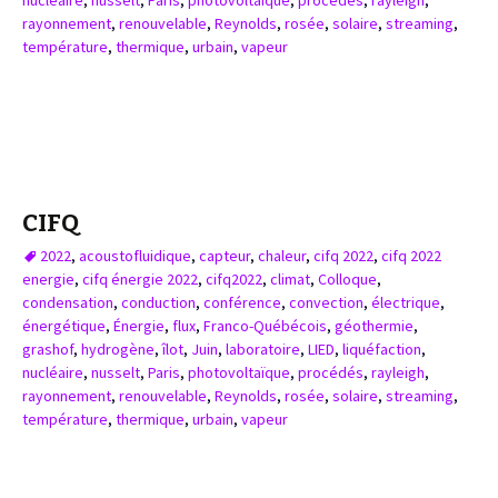
nucléaire
,
nusselt
,
Paris
,
photovoltaïque
,
procédés
,
rayleigh
,
rayonnement
,
renouvelable
,
Reynolds
,
rosée
,
solaire
,
streaming
,
température
,
thermique
,
urbain
,
vapeur
CIFQ
2022
,
acoustofluidique
,
capteur
,
chaleur
,
cifq 2022
,
cifq 2022
energie
,
cifq énergie 2022
,
cifq2022
,
climat
,
Colloque
,
condensation
,
conduction
,
conférence
,
convection
,
électrique
,
énergétique
,
Énergie
,
flux
,
Franco-Québécois
,
géothermie
,
grashof
,
hydrogène
,
îlot
,
Juin
,
laboratoire
,
LIED
,
liquéfaction
,
nucléaire
,
nusselt
,
Paris
,
photovoltaïque
,
procédés
,
rayleigh
,
rayonnement
,
renouvelable
,
Reynolds
,
rosée
,
solaire
,
streaming
,
température
,
thermique
,
urbain
,
vapeur