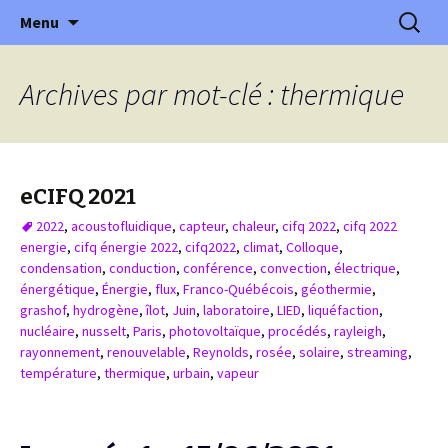
XVème édition : Ville et transition
Aller
Recherc
Colloque International
Menu
au
Franco-Québécois en Energie
contenu
Archives par mot-clé : thermique
eCIFQ 2021
2022
,
acoustofluidique
,
capteur
,
chaleur
,
cifq 2022
,
cifq 2022
energie
,
cifq énergie 2022
,
cifq2022
,
climat
,
Colloque
,
condensation
,
conduction
,
conférence
,
convection
,
électrique
,
énergétique
,
Énergie
,
flux
,
Franco-Québécois
,
géothermie
,
grashof
,
hydrogène
,
îlot
,
Juin
,
laboratoire
,
LIED
,
liquéfaction
,
nucléaire
,
nusselt
,
Paris
,
photovoltaïque
,
procédés
,
rayleigh
,
rayonnement
,
renouvelable
,
Reynolds
,
rosée
,
solaire
,
streaming
,
température
,
thermique
,
urbain
,
vapeur