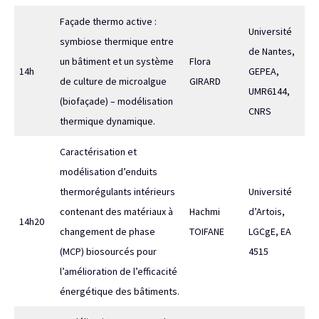
Façade thermo active :
Université
symbiose thermique entre
de Nantes,
un bâtiment et un système
Flora
14h
GEPEA,
de culture de microalgue
GIRARD
UMR6144,
(biofaçade) – modélisation
CNRS
thermique dynamique.
Caractérisation et
modélisation d’enduits
thermorégulants intérieurs
Université
contenant des matériaux à
Hachmi
d’Artois,
14h20
changement de phase
TOIFANE
LGCgE, EA
(MCP) biosourcés pour
4515
l’amélioration de l’efficacité
énergétique des bâtiments.