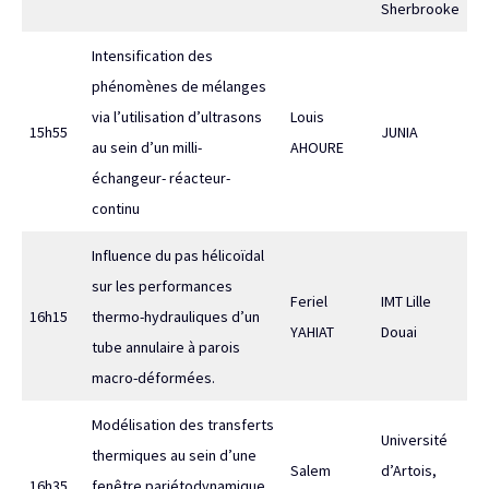
Sherbrooke
Intensification des
phénomènes de mélanges
via l’utilisation d’ultrasons
Louis
15h55
JUNIA
au sein d’un milli-
AHOURE
échangeur- réacteur-
continu
Influence du pas hélicoïdal
sur les performances
Feriel
IMT Lille
16h15
thermo-hydrauliques d’un
YAHIAT
Douai
tube annulaire à parois
macro-déformées.
Modélisation des transferts
Université
thermiques au sein d’une
Salem
d’Artois,
16h35
fenêtre pariétodynamique