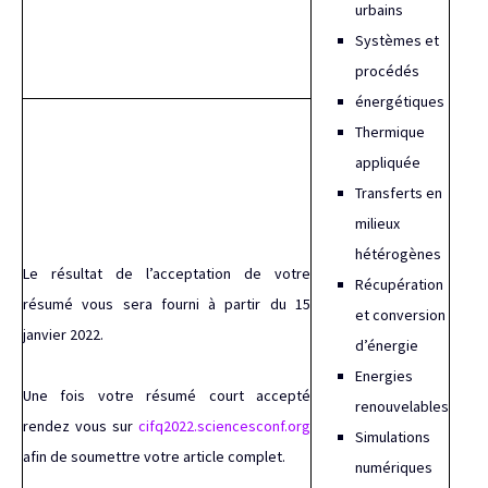
urbains
Systèmes et
procédés
énergétiques
Thermique
appliquée
Transferts en
milieux
hétérogènes
Le résultat de l’acceptation de votre
Récupération
résumé vous sera fourni à partir du 15
et conversion
janvier 2022.
d’énergie
Energies
Une fois votre résumé court accepté
renouvelables
rendez vous sur
cifq2022.sciencesconf.org
Simulations
afin de soumettre votre article complet.
numériques