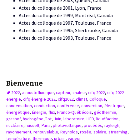
Actes du colloque de 2003, Québec, Canada
Actes du colloque de 2001, Lyon, France
Actes du colloque de 1999, Montréal, Canada
Actes du colloque de 1997, Toulouse, France
Actes du colloque de 1995, Sherbrooke, Canada
Actes du colloque de 1993, Toulouse, France
Bienvenue
2022
,
acoustofluidique
,
capteur
,
chaleur
,
cifq 2022
,
cifq 2022
energie
,
cifq énergie 2022
,
cifq2022
,
climat
,
Colloque
,
condensation
,
conduction
,
conférence
,
convection
,
électrique
,
énergétique
,
Énergie
,
flux
,
Franco-Québécois
,
géothermie
,
grashof
,
hydrogène
,
îlot
,
Juin
,
laboratoire
,
LIED
,
liquéfaction
,
nucléaire
,
nusselt
,
Paris
,
photovoltaïque
,
procédés
,
rayleigh
,
rayonnement
,
renouvelable
,
Reynolds
,
rosée
,
solaire
,
streaming
,
température
,
thermique
,
urbain
,
vapeur