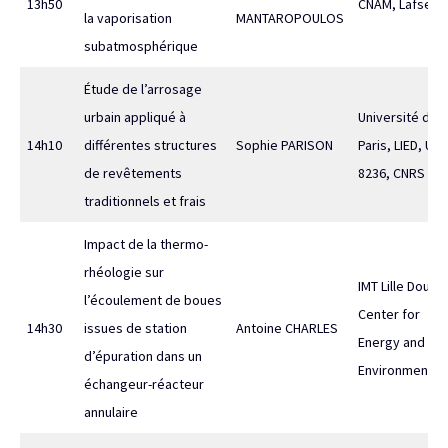
13h50
CNAM, Lafset
la vaporisation
MANTAROPOULOS
subatmosphérique
Étude de l’arrosage
urbain appliqué à
Université de
14h10
différentes structures
Sophie PARISON
Paris, LIED, UM
de revêtements
8236, CNRS
traditionnels et frais
Impact de la thermo-
rhéologie sur
IMT Lille Douai,
l’écoulement de boues
Center for
14h30
issues de station
Antoine CHARLES
Energy and
d’épuration dans un
Environment
échangeur-réacteur
annulaire