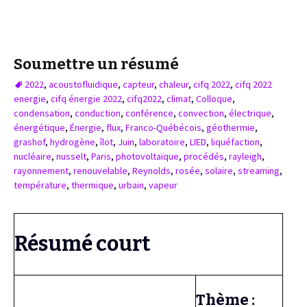
Soumettre un résumé
2022
,
acoustofluidique
,
capteur
,
chaleur
,
cifq 2022
,
cifq 2022
energie
,
cifq énergie 2022
,
cifq2022
,
climat
,
Colloque
,
condensation
,
conduction
,
conférence
,
convection
,
électrique
,
énergétique
,
Énergie
,
flux
,
Franco-Québécois
,
géothermie
,
grashof
,
hydrogène
,
îlot
,
Juin
,
laboratoire
,
LIED
,
liquéfaction
,
nucléaire
,
nusselt
,
Paris
,
photovoltaïque
,
procédés
,
rayleigh
,
rayonnement
,
renouvelable
,
Reynolds
,
rosée
,
solaire
,
streaming
,
température
,
thermique
,
urbain
,
vapeur
Résumé court
Thème :