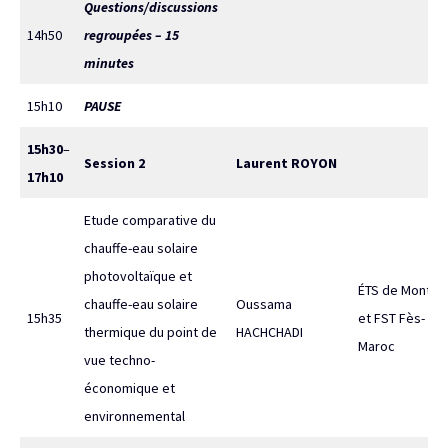
Questions/discussions
14h50
regroupées – 15
minutes
15h10
PAUSE
15h30
–
Session 2
Laurent ROYON
17h10
Etude comparative du
chauffe-eau solaire
photovoltaïque et
ÉTS de Montréa
chauffe-eau solaire
Oussama
15h35
et FST Fès-
thermique du point de
HACHCHADI
Maroc
vue techno-
économique et
environnemental