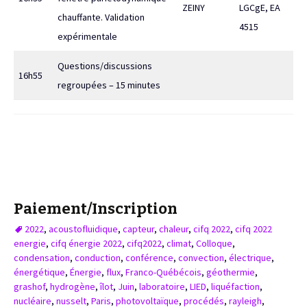
ZEINY
LGCgE, EA
chauffante. Validation
4515
expérimentale
Questions/discussions
16h55
regroupées – 15 minutes
Paiement/Inscription
2022
,
acoustofluidique
,
capteur
,
chaleur
,
cifq 2022
,
cifq 2022
energie
,
cifq énergie 2022
,
cifq2022
,
climat
,
Colloque
,
condensation
,
conduction
,
conférence
,
convection
,
électrique
,
énergétique
,
Énergie
,
flux
,
Franco-Québécois
,
géothermie
,
grashof
,
hydrogène
,
îlot
,
Juin
,
laboratoire
,
LIED
,
liquéfaction
,
nucléaire
,
nusselt
,
Paris
,
photovoltaïque
,
procédés
,
rayleigh
,