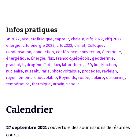
Infos pratiques
2022
,
acoustofluidique
,
capteur
,
chaleur
,
cifq 2022
,
cifq 2022
energie
,
cifq énergie 2022
,
cifq2022
,
climat
,
Colloque
,
condensation
,
conduction
,
conférence
,
convection
,
électrique
,
énergétique
,
Énergie
,
flux
,
Franco-Québécois
,
géothermie
,
grashof
,
hydrogène
,
îlot
,
Juin
,
laboratoire
,
LIED
,
liquéfaction
,
nucléaire
,
nusselt
,
Paris
,
photovoltaïque
,
procédés
,
rayleigh
,
rayonnement
,
renouvelable
,
Reynolds
,
rosée
,
solaire
,
streaming
,
température
,
thermique
,
urbain
,
vapeur
Calendrier
27 septembre 2021 :
ouverture des soumissions de résumés
courts