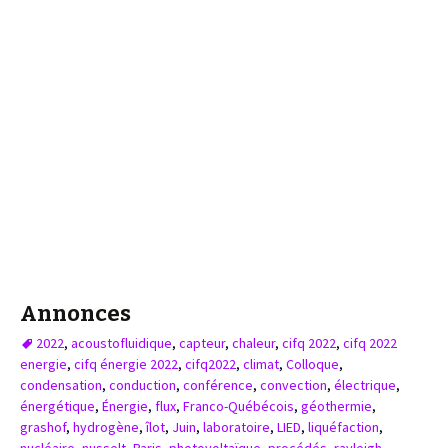
Annonces
2022
,
acoustofluidique
,
capteur
,
chaleur
,
cifq 2022
,
cifq 2022
energie
,
cifq énergie 2022
,
cifq2022
,
climat
,
Colloque
,
condensation
,
conduction
,
conférence
,
convection
,
électrique
,
énergétique
,
Énergie
,
flux
,
Franco-Québécois
,
géothermie
,
grashof
,
hydrogène
,
îlot
,
Juin
,
laboratoire
,
LIED
,
liquéfaction
,