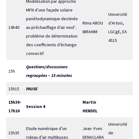
Modélisation par approche
MFN d’une façade solaire
Université
pariétodynamique destinée
Rima ABOU
d’Artois,
14h40
au préchauffage d’air neuf :
IBRAHIM
LGCgE, EA
problème de détermination
4515
des coefficients d’échange
convectif
Questions/discussions
15h
regroupées – 15 minutes
15h15
PAUSE
15h30
–
Martin
Session 4
17h10
HENDEL
Université
Etude numérique d’un
Jean -Yves
15h35
de
rideau d’air multibuses
DENACLARA