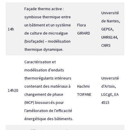
Façade thermo active :
Université
symbiose thermique entre
de Nantes,
un bâtiment et un système
Flora
14h
GEPEA,
de culture de microalgue
GIRARD
UMR6144,
(biofaçade) – modélisation
CNRS
thermique dynamique.
Caractérisation et
modélisation d’enduits
thermorégulants intérieurs
Université
contenant des matériaux à
Hachmi
d’Artois,
14h20
changement de phase
TOIFANE
LGCgE, EA
(MCP) biosourcés pour
4515
l’amélioration de l’efficacité
énergétique des bâtiments.