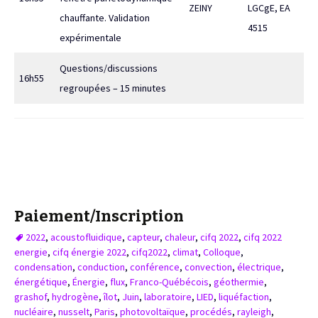
ZEINY
LGCgE, EA
chauffante. Validation
4515
expérimentale
Questions/discussions
16h55
regroupées – 15 minutes
Paiement/Inscription
2022
,
acoustofluidique
,
capteur
,
chaleur
,
cifq 2022
,
cifq 2022
energie
,
cifq énergie 2022
,
cifq2022
,
climat
,
Colloque
,
condensation
,
conduction
,
conférence
,
convection
,
électrique
,
énergétique
,
Énergie
,
flux
,
Franco-Québécois
,
géothermie
,
grashof
,
hydrogène
,
îlot
,
Juin
,
laboratoire
,
LIED
,
liquéfaction
,
nucléaire
,
nusselt
,
Paris
,
photovoltaïque
,
procédés
,
rayleigh
,