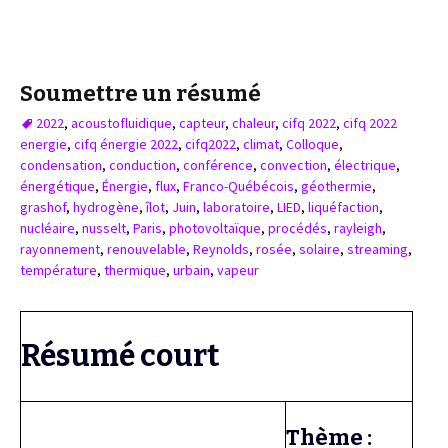
Soumettre un résumé
2022
,
acoustofluidique
,
capteur
,
chaleur
,
cifq 2022
,
cifq 2022
energie
,
cifq énergie 2022
,
cifq2022
,
climat
,
Colloque
,
condensation
,
conduction
,
conférence
,
convection
,
électrique
,
énergétique
,
Énergie
,
flux
,
Franco-Québécois
,
géothermie
,
grashof
,
hydrogène
,
îlot
,
Juin
,
laboratoire
,
LIED
,
liquéfaction
,
nucléaire
,
nusselt
,
Paris
,
photovoltaïque
,
procédés
,
rayleigh
,
rayonnement
,
renouvelable
,
Reynolds
,
rosée
,
solaire
,
streaming
,
température
,
thermique
,
urbain
,
vapeur
Résumé court
Thème :