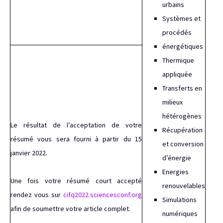
urbains
Systèmes et
procédés
énergétiques
Thermique
appliquée
Transferts en
milieux
hétérogènes
Le résultat de l’acceptation de votre
Récupération
résumé vous sera fourni à partir du 15
et conversion
janvier 2022.
d’énergie
Energies
Une fois votre résumé court accepté
renouvelables
rendez vous sur
cifq2022.sciencesconf.org
Simulations
afin de soumettre votre article complet.
numériques