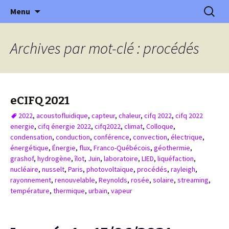
XVème édition : Ville et transition
Aller
Recherc
Colloque International
Menu
au
Franco-Québécois en Energie
contenu
Archives par mot-clé : procédés
eCIFQ 2021
2022
,
acoustofluidique
,
capteur
,
chaleur
,
cifq 2022
,
cifq 2022
energie
,
cifq énergie 2022
,
cifq2022
,
climat
,
Colloque
,
condensation
,
conduction
,
conférence
,
convection
,
électrique
,
énergétique
,
Énergie
,
flux
,
Franco-Québécois
,
géothermie
,
grashof
,
hydrogène
,
îlot
,
Juin
,
laboratoire
,
LIED
,
liquéfaction
,
nucléaire
,
nusselt
,
Paris
,
photovoltaïque
,
procédés
,
rayleigh
,
rayonnement
,
renouvelable
,
Reynolds
,
rosée
,
solaire
,
streaming
,
température
,
thermique
,
urbain
,
vapeur