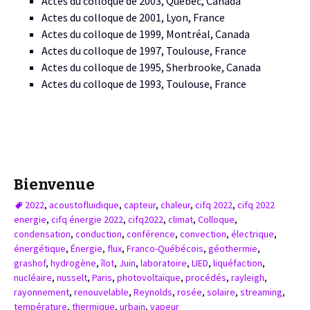
Actes du colloque de 2003, Québec, Canada
Actes du colloque de 2001, Lyon, France
Actes du colloque de 1999, Montréal, Canada
Actes du colloque de 1997, Toulouse, France
Actes du colloque de 1995, Sherbrooke, Canada
Actes du colloque de 1993, Toulouse, France
Bienvenue
2022
,
acoustofluidique
,
capteur
,
chaleur
,
cifq 2022
,
cifq 2022
energie
,
cifq énergie 2022
,
cifq2022
,
climat
,
Colloque
,
condensation
,
conduction
,
conférence
,
convection
,
électrique
,
énergétique
,
Énergie
,
flux
,
Franco-Québécois
,
géothermie
,
grashof
,
hydrogène
,
îlot
,
Juin
,
laboratoire
,
LIED
,
liquéfaction
,
nucléaire
,
nusselt
,
Paris
,
photovoltaïque
,
procédés
,
rayleigh
,
rayonnement
,
renouvelable
,
Reynolds
,
rosée
,
solaire
,
streaming
,
température
,
thermique
,
urbain
,
vapeur