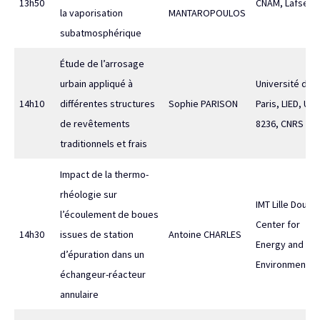
13h50
CNAM, Lafset
la vaporisation
MANTAROPOULOS
subatmosphérique
Étude de l’arrosage
urbain appliqué à
Université de
14h10
différentes structures
Sophie PARISON
Paris, LIED, UM
de revêtements
8236, CNRS
traditionnels et frais
Impact de la thermo-
rhéologie sur
IMT Lille Douai,
l’écoulement de boues
Center for
14h30
issues de station
Antoine CHARLES
Energy and
d’épuration dans un
Environment
échangeur-réacteur
annulaire