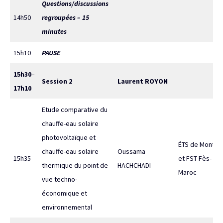
Questions/discussions
14h50
regroupées – 15
minutes
15h10
PAUSE
15h30
–
Session 2
Laurent ROYON
17h10
Etude comparative du
chauffe-eau solaire
photovoltaïque et
ÉTS de Montréa
chauffe-eau solaire
Oussama
15h35
et FST Fès-
thermique du point de
HACHCHADI
Maroc
vue techno-
économique et
environnemental