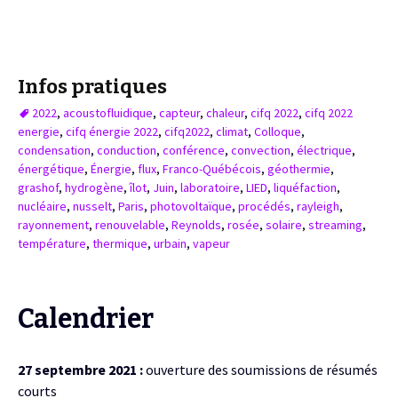
Infos pratiques
2022
,
acoustofluidique
,
capteur
,
chaleur
,
cifq 2022
,
cifq 2022
energie
,
cifq énergie 2022
,
cifq2022
,
climat
,
Colloque
,
condensation
,
conduction
,
conférence
,
convection
,
électrique
,
énergétique
,
Énergie
,
flux
,
Franco-Québécois
,
géothermie
,
grashof
,
hydrogène
,
îlot
,
Juin
,
laboratoire
,
LIED
,
liquéfaction
,
nucléaire
,
nusselt
,
Paris
,
photovoltaïque
,
procédés
,
rayleigh
,
rayonnement
,
renouvelable
,
Reynolds
,
rosée
,
solaire
,
streaming
,
température
,
thermique
,
urbain
,
vapeur
Calendrier
27 septembre 2021 :
ouverture des soumissions de résumés
courts