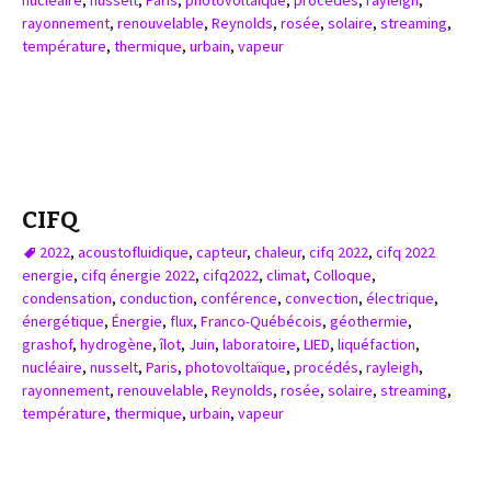
nucléaire
,
nusselt
,
Paris
,
photovoltaïque
,
procédés
,
rayleigh
,
rayonnement
,
renouvelable
,
Reynolds
,
rosée
,
solaire
,
streaming
,
température
,
thermique
,
urbain
,
vapeur
CIFQ
2022
,
acoustofluidique
,
capteur
,
chaleur
,
cifq 2022
,
cifq 2022
energie
,
cifq énergie 2022
,
cifq2022
,
climat
,
Colloque
,
condensation
,
conduction
,
conférence
,
convection
,
électrique
,
énergétique
,
Énergie
,
flux
,
Franco-Québécois
,
géothermie
,
grashof
,
hydrogène
,
îlot
,
Juin
,
laboratoire
,
LIED
,
liquéfaction
,
nucléaire
,
nusselt
,
Paris
,
photovoltaïque
,
procédés
,
rayleigh
,
rayonnement
,
renouvelable
,
Reynolds
,
rosée
,
solaire
,
streaming
,
température
,
thermique
,
urbain
,
vapeur