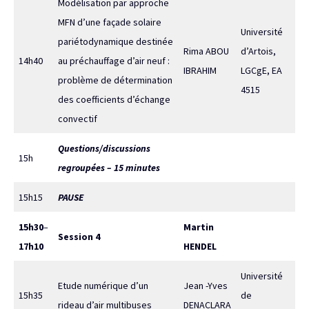
Modélisation par approche
MFN d’une façade solaire
Université
pariétodynamique destinée
Rima ABOU
d’Artois,
14h40
au préchauffage d’air neuf :
IBRAHIM
LGCgE, EA
problème de détermination
4515
des coefficients d’échange
convectif
Questions/discussions
15h
regroupées – 15 minutes
15h15
PAUSE
15h30
–
Martin
Session 4
17h10
HENDEL
Université
Etude numérique d’un
Jean -Yves
15h35
de
rideau d’air multibuses
DENACLARA