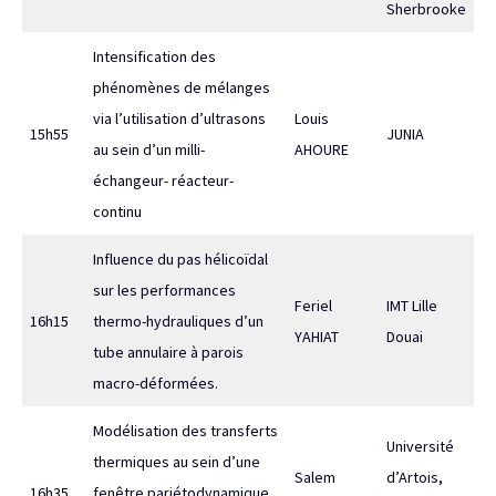
Sherbrooke
Intensification des
phénomènes de mélanges
via l’utilisation d’ultrasons
Louis
15h55
JUNIA
au sein d’un milli-
AHOURE
échangeur- réacteur-
continu
Influence du pas hélicoïdal
sur les performances
Feriel
IMT Lille
16h15
thermo-hydrauliques d’un
YAHIAT
Douai
tube annulaire à parois
macro-déformées.
Modélisation des transferts
Université
thermiques au sein d’une
Salem
d’Artois,
16h35
fenêtre pariétodynamique