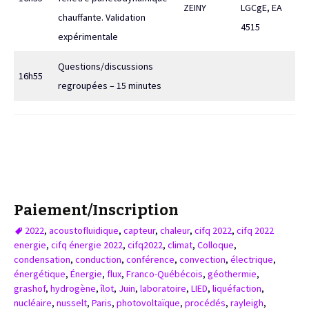
ZEINY
LGCgE, EA
chauffante. Validation
4515
expérimentale
Questions/discussions
16h55
regroupées – 15 minutes
Paiement/Inscription
2022
,
acoustofluidique
,
capteur
,
chaleur
,
cifq 2022
,
cifq 2022
energie
,
cifq énergie 2022
,
cifq2022
,
climat
,
Colloque
,
condensation
,
conduction
,
conférence
,
convection
,
électrique
,
énergétique
,
Énergie
,
flux
,
Franco-Québécois
,
géothermie
,
grashof
,
hydrogène
,
îlot
,
Juin
,
laboratoire
,
LIED
,
liquéfaction
,
nucléaire
,
nusselt
,
Paris
,
photovoltaïque
,
procédés
,
rayleigh
,