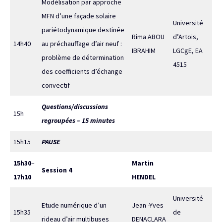
Modélisation par approche
MFN d’une façade solaire
Université
pariétodynamique destinée
Rima ABOU
d’Artois,
14h40
au préchauffage d’air neuf :
IBRAHIM
LGCgE, EA
problème de détermination
4515
des coefficients d’échange
convectif
Questions/discussions
15h
regroupées – 15 minutes
15h15
PAUSE
15h30
–
Martin
Session 4
17h10
HENDEL
Université
Etude numérique d’un
Jean -Yves
15h35
de
rideau d’air multibuses
DENACLARA