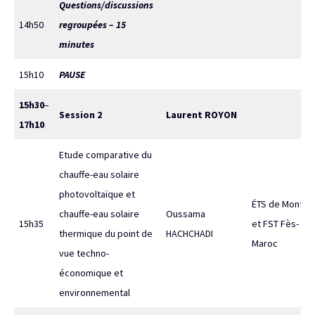
Questions/discussions
14h50
regroupées – 15
minutes
15h10
PAUSE
15h30
–
Session 2
Laurent ROYON
17h10
Etude comparative du
chauffe-eau solaire
photovoltaïque et
ÉTS de Montréa
chauffe-eau solaire
Oussama
15h35
et FST Fès-
thermique du point de
HACHCHADI
Maroc
vue techno-
économique et
environnemental