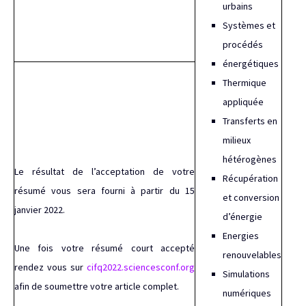
urbains
Systèmes et
procédés
énergétiques
Thermique
appliquée
Transferts en
milieux
hétérogènes
Le résultat de l’acceptation de votre
Récupération
résumé vous sera fourni à partir du 15
et conversion
janvier 2022.
d’énergie
Energies
Une fois votre résumé court accepté
renouvelables
rendez vous sur
cifq2022.sciencesconf.org
Simulations
afin de soumettre votre article complet.
numériques