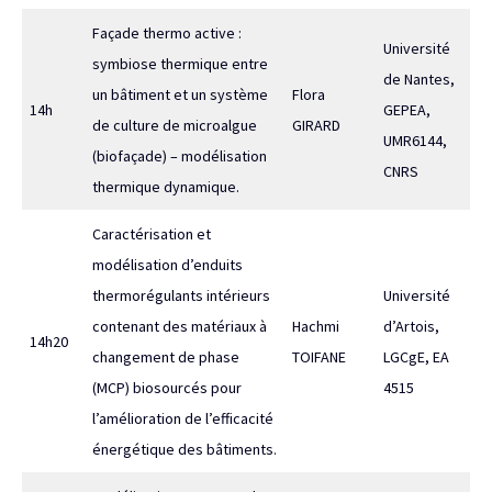
Façade thermo active :
Université
symbiose thermique entre
de Nantes,
un bâtiment et un système
Flora
14h
GEPEA,
de culture de microalgue
GIRARD
UMR6144,
(biofaçade) – modélisation
CNRS
thermique dynamique.
Caractérisation et
modélisation d’enduits
thermorégulants intérieurs
Université
contenant des matériaux à
Hachmi
d’Artois,
14h20
changement de phase
TOIFANE
LGCgE, EA
(MCP) biosourcés pour
4515
l’amélioration de l’efficacité
énergétique des bâtiments.