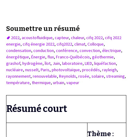
Soumettre un résumé
2022
,
acoustofluidique
,
capteur
,
chaleur
,
cifq 2022
,
cifq 2022
energie
,
cifq énergie 2022
,
cifq2022
,
climat
,
Colloque
,
condensation
,
conduction
,
conférence
,
convection
,
électrique
,
énergétique
,
Énergie
,
flux
,
Franco-Québécois
,
géothermie
,
grashof
,
hydrogène
,
îlot
,
Juin
,
laboratoire
,
LIED
,
liquéfaction
,
nucléaire
,
nusselt
,
Paris
,
photovoltaïque
,
procédés
,
rayleigh
,
rayonnement
,
renouvelable
,
Reynolds
,
rosée
,
solaire
,
streaming
,
température
,
thermique
,
urbain
,
vapeur
Résumé court
Thème :