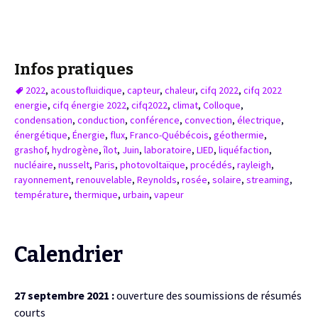
Infos pratiques
2022
,
acoustofluidique
,
capteur
,
chaleur
,
cifq 2022
,
cifq 2022
energie
,
cifq énergie 2022
,
cifq2022
,
climat
,
Colloque
,
condensation
,
conduction
,
conférence
,
convection
,
électrique
,
énergétique
,
Énergie
,
flux
,
Franco-Québécois
,
géothermie
,
grashof
,
hydrogène
,
îlot
,
Juin
,
laboratoire
,
LIED
,
liquéfaction
,
nucléaire
,
nusselt
,
Paris
,
photovoltaïque
,
procédés
,
rayleigh
,
rayonnement
,
renouvelable
,
Reynolds
,
rosée
,
solaire
,
streaming
,
température
,
thermique
,
urbain
,
vapeur
Calendrier
27 septembre 2021 :
ouverture des soumissions de résumés
courts