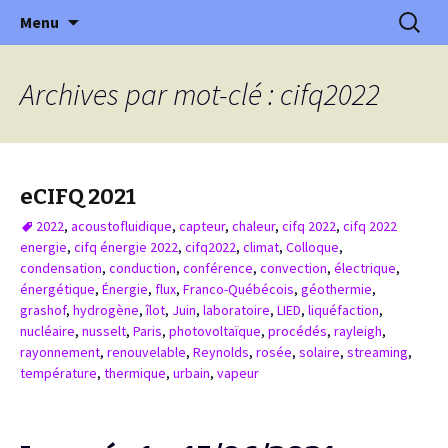
XVème édition : Ville et transition
Aller
Recherc
Colloque International
Menu
au
Franco-Québécois en Energie
contenu
Archives par mot-clé : cifq2022
eCIFQ 2021
2022
,
acoustofluidique
,
capteur
,
chaleur
,
cifq 2022
,
cifq 2022
energie
,
cifq énergie 2022
,
cifq2022
,
climat
,
Colloque
,
condensation
,
conduction
,
conférence
,
convection
,
électrique
,
énergétique
,
Énergie
,
flux
,
Franco-Québécois
,
géothermie
,
grashof
,
hydrogène
,
îlot
,
Juin
,
laboratoire
,
LIED
,
liquéfaction
,
nucléaire
,
nusselt
,
Paris
,
photovoltaïque
,
procédés
,
rayleigh
,
rayonnement
,
renouvelable
,
Reynolds
,
rosée
,
solaire
,
streaming
,
température
,
thermique
,
urbain
,
vapeur