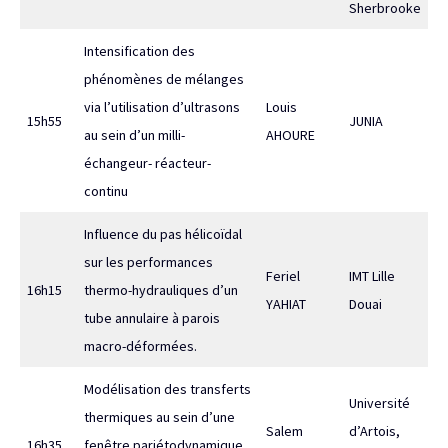
Sherbrooke
Intensification des
phénomènes de mélanges
via l’utilisation d’ultrasons
Louis
15h55
JUNIA
au sein d’un milli-
AHOURE
échangeur- réacteur-
continu
Influence du pas hélicoïdal
sur les performances
Feriel
IMT Lille
16h15
thermo-hydrauliques d’un
YAHIAT
Douai
tube annulaire à parois
macro-déformées.
Modélisation des transferts
Université
thermiques au sein d’une
Salem
d’Artois,
16h35
fenêtre pariétodynamique