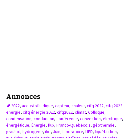
Annonces
2022
,
acoustofluidique
,
capteur
,
chaleur
,
cifq 2022
,
cifq 2022
energie
,
cifq énergie 2022
,
cifq2022
,
climat
,
Colloque
,
condensation
,
conduction
,
conférence
,
convection
,
électrique
,
énergétique
,
Énergie
,
flux
,
Franco-Québécois
,
géothermie
,
grashof
,
hydrogène
,
îlot
,
Juin
,
laboratoire
,
LIED
,
liquéfaction
,