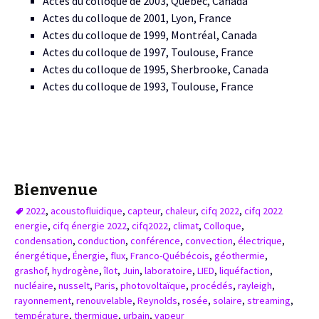
Actes du colloque de 2003, Québec, Canada
Actes du colloque de 2001, Lyon, France
Actes du colloque de 1999, Montréal, Canada
Actes du colloque de 1997, Toulouse, France
Actes du colloque de 1995, Sherbrooke, Canada
Actes du colloque de 1993, Toulouse, France
Bienvenue
2022
,
acoustofluidique
,
capteur
,
chaleur
,
cifq 2022
,
cifq 2022
energie
,
cifq énergie 2022
,
cifq2022
,
climat
,
Colloque
,
condensation
,
conduction
,
conférence
,
convection
,
électrique
,
énergétique
,
Énergie
,
flux
,
Franco-Québécois
,
géothermie
,
grashof
,
hydrogène
,
îlot
,
Juin
,
laboratoire
,
LIED
,
liquéfaction
,
nucléaire
,
nusselt
,
Paris
,
photovoltaïque
,
procédés
,
rayleigh
,
rayonnement
,
renouvelable
,
Reynolds
,
rosée
,
solaire
,
streaming
,
température
,
thermique
,
urbain
,
vapeur