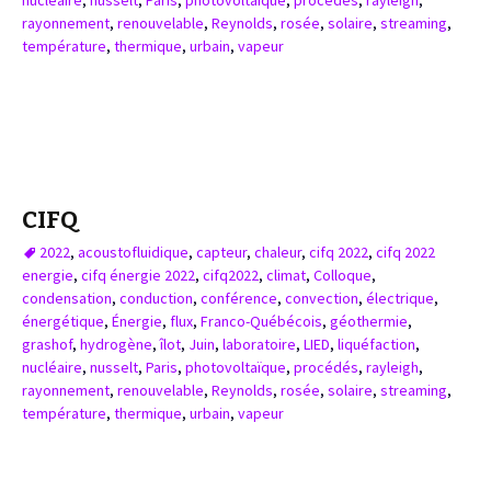
nucléaire
,
nusselt
,
Paris
,
photovoltaïque
,
procédés
,
rayleigh
,
rayonnement
,
renouvelable
,
Reynolds
,
rosée
,
solaire
,
streaming
,
température
,
thermique
,
urbain
,
vapeur
CIFQ
2022
,
acoustofluidique
,
capteur
,
chaleur
,
cifq 2022
,
cifq 2022
energie
,
cifq énergie 2022
,
cifq2022
,
climat
,
Colloque
,
condensation
,
conduction
,
conférence
,
convection
,
électrique
,
énergétique
,
Énergie
,
flux
,
Franco-Québécois
,
géothermie
,
grashof
,
hydrogène
,
îlot
,
Juin
,
laboratoire
,
LIED
,
liquéfaction
,
nucléaire
,
nusselt
,
Paris
,
photovoltaïque
,
procédés
,
rayleigh
,
rayonnement
,
renouvelable
,
Reynolds
,
rosée
,
solaire
,
streaming
,
température
,
thermique
,
urbain
,
vapeur