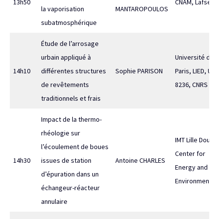
13h50
CNAM, Lafset
la vaporisation
MANTAROPOULOS
subatmosphérique
Étude de l’arrosage
urbain appliqué à
Université de
14h10
différentes structures
Sophie PARISON
Paris, LIED, UM
de revêtements
8236, CNRS
traditionnels et frais
Impact de la thermo-
rhéologie sur
IMT Lille Douai,
l’écoulement de boues
Center for
14h30
issues de station
Antoine CHARLES
Energy and
d’épuration dans un
Environment
échangeur-réacteur
annulaire